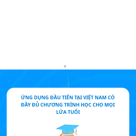
N
V
ỨNG DỤNG ĐẦU TIÊN TẠI VIỆT NAM CÓ
ĐẦY ĐỦ CHƯƠNG TRÌNH HỌC CHO MỌI
LỨA TUỔI