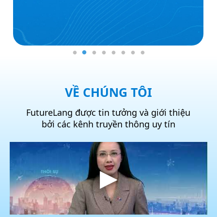
VỀ CHÚNG TÔI
FutureLang được tin tưởng và giới thiệu
bởi các kênh truyền thông uy tín
Hội kỷ lục gia Việt Nam: FutureLang xác
lập kỉ lục Việt Nam