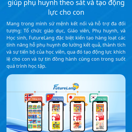
giúp phụ huynh theo sát và tạo động
lực cho con
Mang trong mình sứ mệnh kết nối và hỗ trợ đa đối
tượng: Tổ chức giáo dục, Giáo viên, Phụ huynh, và
Học sinh, FutureLang đặc biệt kiến tạo hàng loạt các
tính năng hỗ phụ huynh đo lường kết quả, thành tích
và sự tiến bộ của học viên, qua đó tạo động lực khích
lệ cho con và tự tin đồng hành cùng con trong suốt
quá trình học tập.