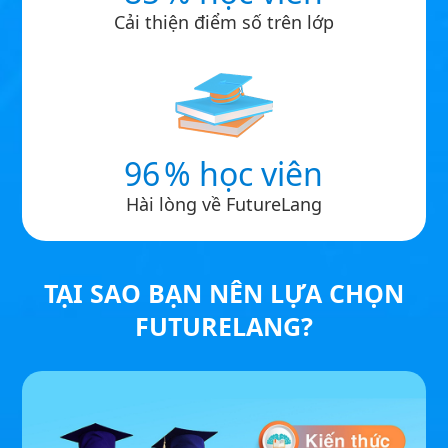
Cải thiện điểm số trên lớp
96
% học viên
Hài lòng về FutureLang
TẠI SAO BẠN NÊN LỰA CHỌN
FUTURELANG?