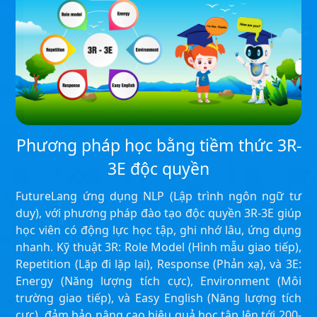
Phương pháp học bằng tiềm thức 3R-
3E độc quyền
FutureLang ứng dụng NLP (Lập trình ngôn ngữ tư
duy), với phương pháp đào tạo độc quyền 3R-3E giúp
học viên có động lực học tập, ghi nhớ lâu, ứng dụng
nhanh. Kỹ thuật 3R: Role Model (Hình mẫu giao tiếp),
Repetition (Lặp đi lặp lại), Response (Phản xạ), và 3E:
Energy (Năng lượng tích cực), Environment (Môi
trường giao tiếp), và Easy English (Năng lượng tích
cực), đảm bảo nâng cao hiệu quả học tập lên tới 200-