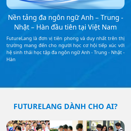
Nền tảng đa ngôn ngữ Anh – Trung -
Nhật – Hàn đầu tiên tại Việt Nam
FutureLang là đơn vị tiên phong và duy nhất trên thị
trường mang đến cho người học cơ hội tiếp xúc với
hệ sinh thái học tập đa ngôn ngữ Anh - Trung - Nhật -
Hàn
FUTURELANG DÀNH CHO AI?