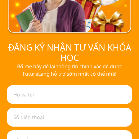
ĐĂNG KÝ NHẬN TƯ VẤN KHÓA
HỌC
Bố mẹ hãy để lại thông tin chính xác để được
FutureLang hỗ trợ sớm nhất có thể nhé!