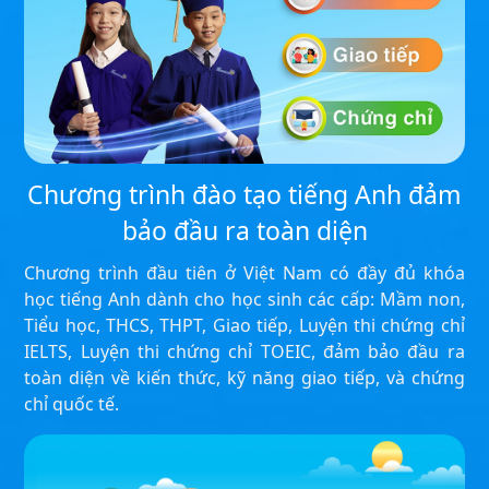
Chương trình đào tạo tiếng Anh đảm
bảo đầu ra toàn diện
Chương trình đầu tiên ở Việt Nam có đầy đủ khóa
học tiếng Anh dành cho học sinh các cấp: Mầm non,
Tiểu học, THCS, THPT, Giao tiếp, Luyện thi chứng chỉ
IELTS, Luyện thi chứng chỉ TOEIC, đảm bảo đầu ra
toàn diện về kiến thức, kỹ năng giao tiếp, và chứng
chỉ quốc tế.