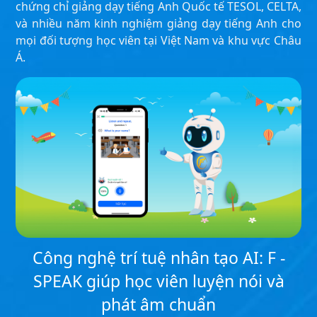
chứng chỉ giảng dạy tiếng Anh Quốc tế TESOL, CELTA,
và nhiều năm kinh nghiệm giảng dạy tiếng Anh cho
mọi đối tượng học viên tại Việt Nam và khu vực Châu
Á.
Công nghệ trí tuệ nhân tạo AI: F -
SPEAK giúp học viên luyện nói và
phát âm chuẩn